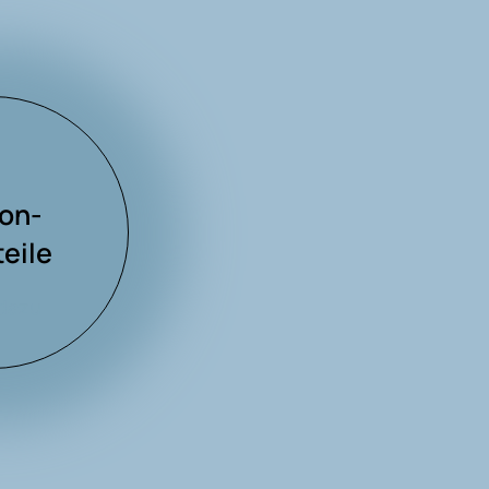
kon-
eile
dazu