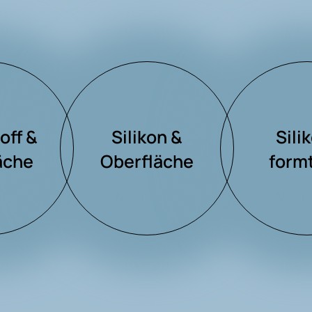
off &
Silikon &
Sili
äche
Oberfläche
formt
azu
Mehr dazu
Mehr 