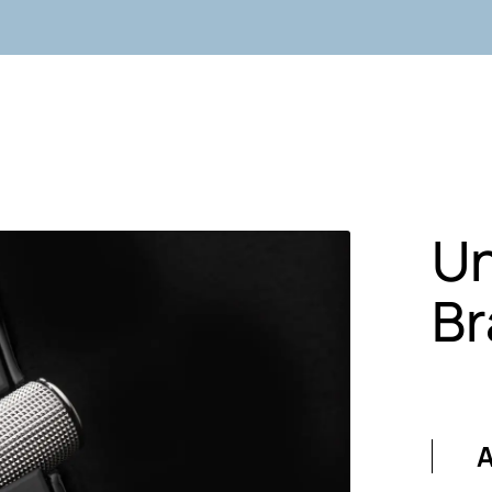
U
B
A