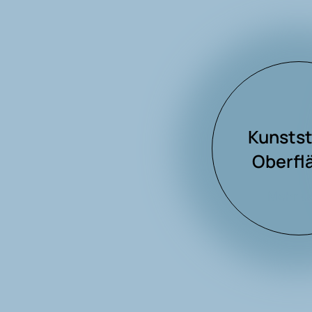
Kunstst
Oberfl
Mehr d