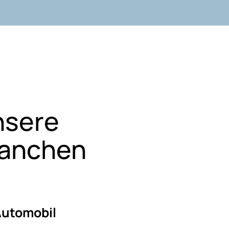
nsere
ranchen
utomobil