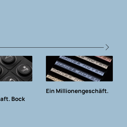
Ein Millionengeschäft.
aft. Bock